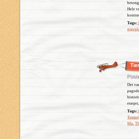
betong
Hele ve
kontras
Tags:
gravpl
Tie
Post
Det var
pagode
histori
etasjer
Tags:
Tempe
Mu
,
Th