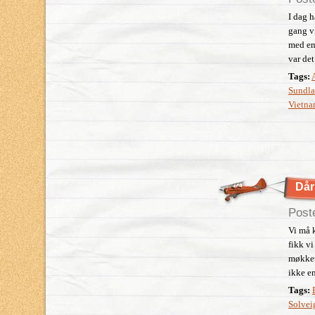
I dag 
gang vi
med en 
var det
Tags:
Sundl
Vietn
Dår
Post
Vi må k
fikk vi
møkkete
ikke en
Tags:
Solvei