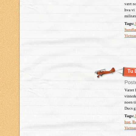
vært n
hva vi 
militær
Tags:
Sundl
Vietn
Tu 
Post
Været h
vinterk
noen t
Ducs gr
Tags:
hue
,
Re
Vietn