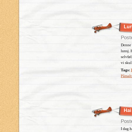
Lurt
Post
Denne 
lunsj. 
selvføl
vi skul
Tags:
Påmalt
Hai
Post
I dag h