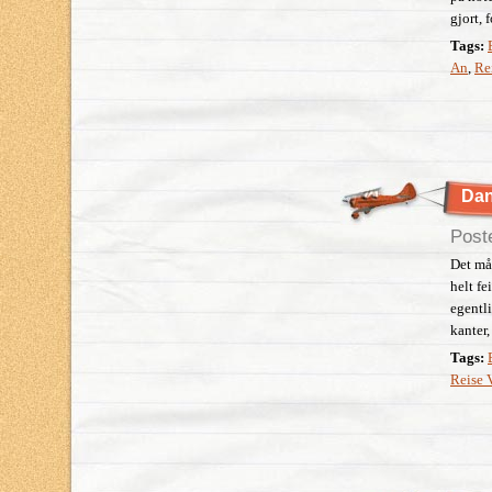
gjort, 
Tags:
An
,
Re
Dana
Post
Det måt
helt fe
egentli
kanter, 
Tags:
Reise 