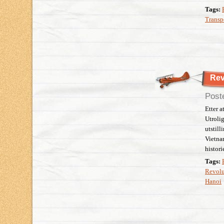
Tags:
Transp
Rev
Post
Etter a
Utrolig
utstill
Vietna
historie
Tags:
Revolu
Hanoi