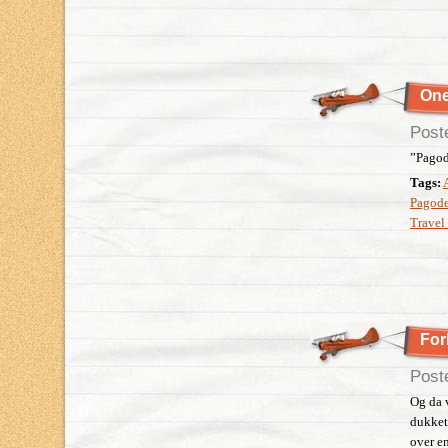
One
Post
”Pagode
Tags:
Pagode
Travel
For
Post
Og da v
dukkete
over en