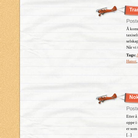
Tra
Post
Å komm
taxisel
selskap
Når vi 
Tags:
Hanoi
Nok
Post
Etter å
oppe i 
er som 
[...]