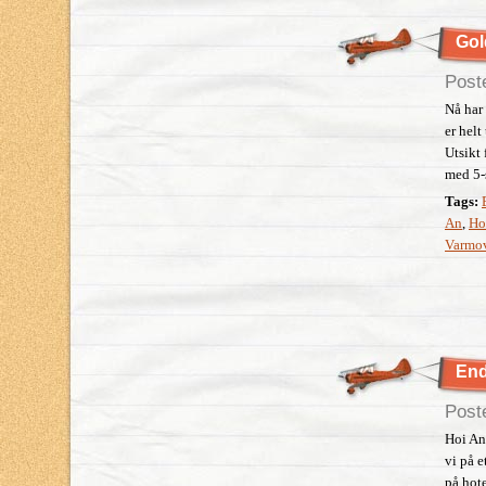
Gol
Post
Nå har 
er hel
Utsikt 
med 5-s
Tags:
An
,
Ho
Varmo
End
Post
Hoi An
vi på e
på hote