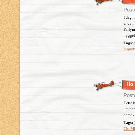
Post
I dag h
er det 
Parfym
hyggeli
Tags:
Strøm
Ho 
Post
Dette 
uavhen
demokr
Tags:
Chi M