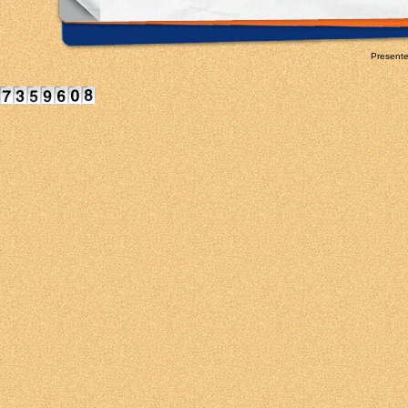
Present