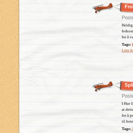
Fro
Post
Heldigv
forkost
for å v
Tags:
Litte I
Spl
Post
I Hue l
at dett
for å p
til hot
Tags: