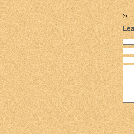
?>
Lea