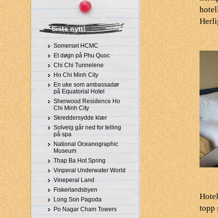
hotel
Herli
Siste nytt!
Somerset HCMC
Et døgn på Phu Quoc
Chi Chi Tunnelene
Ho Chi Minh City
En uke som ambassadør
på Equatorial Hotel
Sherwood Residence Ho
Chi Minh City
Skreddersydde klær
Solveig går ned for telling
på spa
National Oceanographic
Museum
Thap Ba Hot Spring
Vinperal Underwater World
Vineperal Land
Fiskerlandsbyen
Hotel
Long Son Pagoda
topp 
Po Nagar Cham Towers