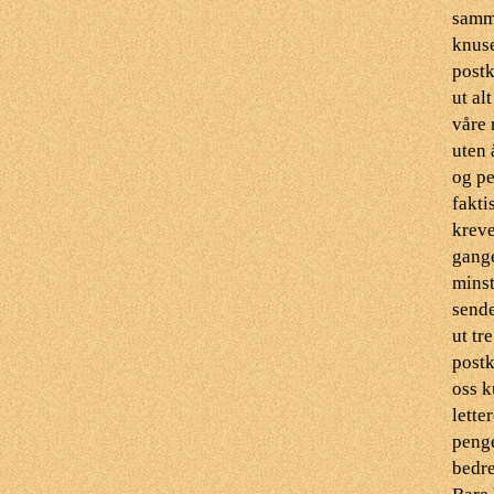
samme
knuse
postk
ut al
våre 
uten 
og pe
fakti
kreve
gange
minst
sende
ut tr
postk
oss k
lette
penge
bedr