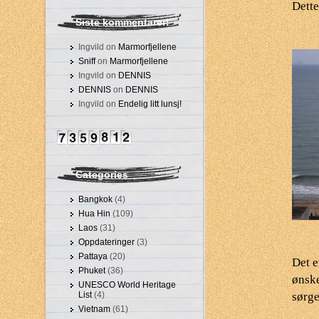
Dette
Siste kommentarer!
Ingvild on
Marmorfjellene
Sniff
on
Marmorfjellene
Ingvild on
DENNIS
DENNIS
on
DENNIS
Ingvild on
Endelig litt lunsj!
Categories
Bangkok
(4)
Hua Hin
(109)
Laos
(31)
Oppdateringer
(3)
Pattaya
(20)
Det e
Phuket
(36)
ønske
UNESCO World Heritage
List
(4)
sørge
Vietnam
(61)