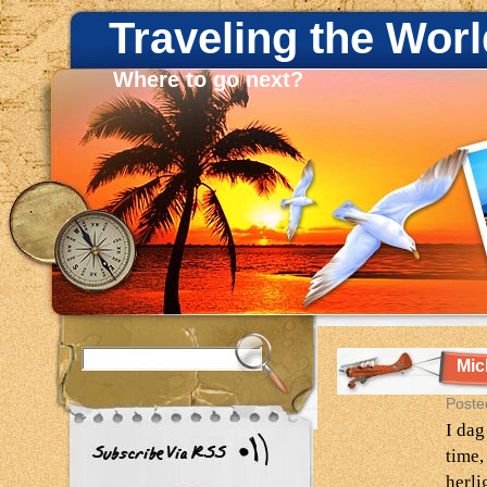
Traveling the Worl
Where to go next?
Mic
Poste
I dag
time,
herl