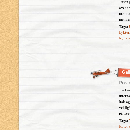
Turen g
over e
mennes
mennesk
Tags:
Lykter
Nyttår
Gal
Post
Tre kva
intern
Irak og
veldig
på treet
Tags:
Hotel 