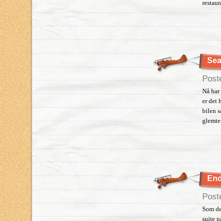
restaur
Sea
Post
Nå har 
er det 
bilen s
glemte 
End
Post
Som der
suite p