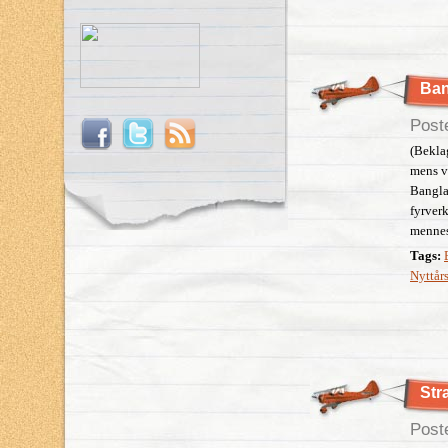
Ban
Post
(Beklag
mens v
Bangla 
fyrverk
mennesk
Tags:
Nyttår
Str
Post