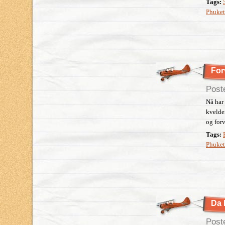
Tags:
Phuket
For
Post
Nå har
kvelde
og for
Tags:
Phuket
Da 
Post