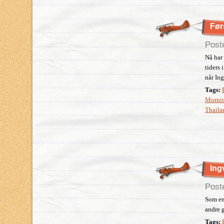
Før
Post
Nå har 
tiders 
når Ing
Tags:
Morni
Thaila
Ingv
Post
Som en 
andre g
Tags: