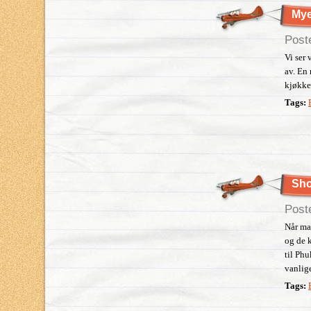
Mye 
Post
Vi ser 
av. En 
kjøkke
Tags:
Sh
Post
Når ma
og de k
til Ph
vanlige
Tags: