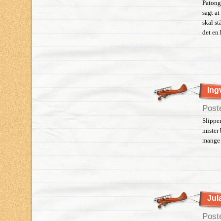
Patong 
sagt a
skal st
det en 
Ing
Post
Slipper
mister 
mange 
Jul
Post