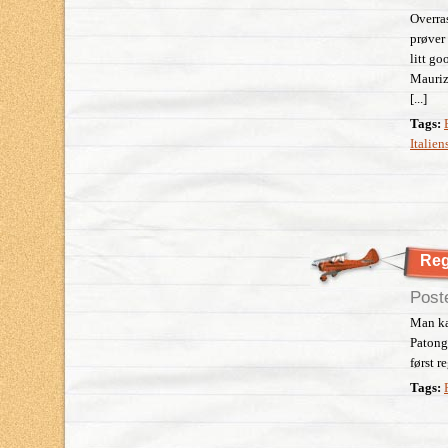
Overra
prøver 
litt go
Mauriz
[...]
Tags:
Italien
Reg
Post
Man kan
Patong.
først r
Tags: