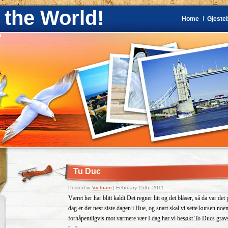
 the World!
Home
Gjeste
?
Tu Duc
Posted in
Vietnam
| February 15th, 2011
Været her har blitt kaldt Det regner litt og det blåser, så da var det
dag er det nest siste dagen i Hue, og snart skal vi sette kursen noe
forhåpentligvis mot varmere vær I dag har vi besøkt To Ducs gravs