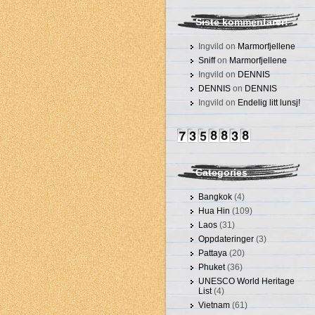
Siste kommentarer!
Ingvild on
Marmorfjellene
Sniff
on
Marmorfjellene
Ingvild on
DENNIS
DENNIS
on
DENNIS
Ingvild on
Endelig litt lunsj!
Categories
Bangkok
(4)
Hua Hin
(109)
Laos
(31)
Oppdateringer
(3)
Pattaya
(20)
Phuket
(36)
UNESCO World Heritage
List
(4)
Vietnam
(61)