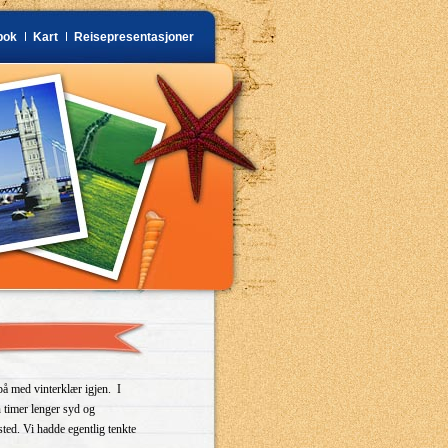
bok
Kart
Reisepresentasjoner
 på med vinterklær igjen. I
n timer lenger syd og
ted. Vi hadde egentlig tenkte