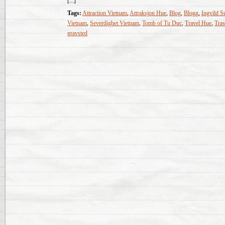
[...]
Tags:
Attraction Vietnam
,
Attraksjon Hue
,
Blog
,
Blogg
,
Ingvild S
Vietnam
,
Severdighet Vietnam
,
Tomb of Tu Duc
,
Travel Hue
,
Trav
gravsted