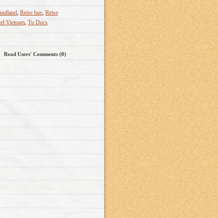
undland
,
Reise hue
,
Reise
el Vietnam
,
Tu Ducs
Read Users' Comments (0)