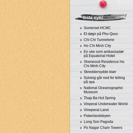
Siste nytt!
Somerset HCMC
Et døgn på Phu Quoc
Chi Chi Tunnelene
Ho Chi Minh City
En uke som ambassadør
på Equatorial Hotel
Sherwood Residence Ho
Chi Minh City
Skreddersydde klær
Solveig går ned for telling
på spa
National Oceanographic
Museum
Thap Ba Hot Spring
Vinperal Underwater World
Vineperal Land
Fiskerlandsbyen
Long Son Pagoda
Po Nagar Cham Towers