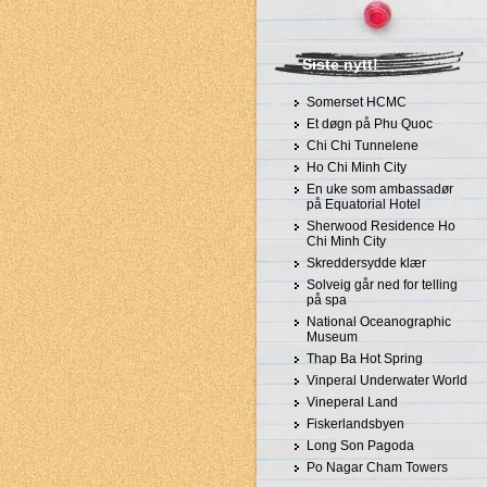
Siste nytt!
Somerset HCMC
Et døgn på Phu Quoc
Chi Chi Tunnelene
Ho Chi Minh City
En uke som ambassadør
på Equatorial Hotel
Sherwood Residence Ho
Chi Minh City
Skreddersydde klær
Solveig går ned for telling
på spa
National Oceanographic
Museum
Thap Ba Hot Spring
Vinperal Underwater World
Vineperal Land
Fiskerlandsbyen
Long Son Pagoda
Po Nagar Cham Towers