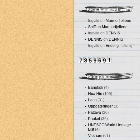
Siste kommentarer!
Ingvild on
Marmorfjellene
Sniff
on
Marmorfjellene
Ingvild on
DENNIS
DENNIS
on
DENNIS
Ingvild on
Endelig litt lunsj!
Categories
Bangkok
(4)
Hua Hin
(109)
Laos
(31)
Oppdateringer
(3)
Pattaya
(20)
Phuket
(36)
UNESCO World Heritage
List
(4)
Vietnam
(61)