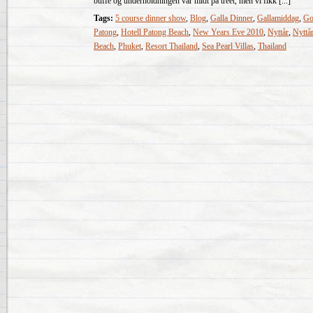
buffé og underholdningen var midt på treet, men vi fikk [...]
Tags:
5 course dinner show
,
Blog
,
Galla Dinner
,
Gallamiddag
,
Go
Patong
,
Hotell Patong Beach
,
New Years Eve 2010
,
Nyttår
,
Nyttå
Beach
,
Phuket
,
Resort Thailand
,
Sea Pearl Villas
,
Thailand