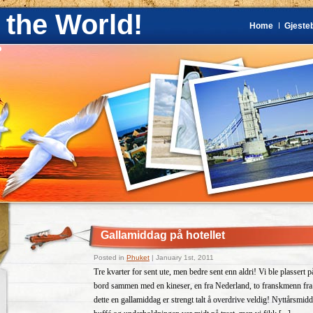
 the World!
Home
Gjeste
?
Gallamiddag på hotellet
Posted in
Phuket
| January 1st, 2011
Tre kvarter for sent ute, men bedre sent enn aldri! Vi ble plassert på
bord sammen med en kineser, en fra Nederland, to franskmenn fra I
dette en gallamiddag er strengt talt å overdrive veldig! Nyttårsmidd