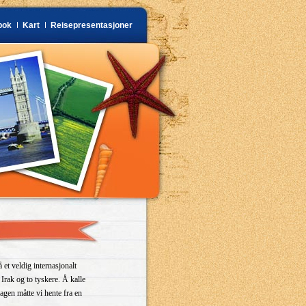
bok
Kart
Reisepresentasjoner
 et veldig internasjonalt
rak og to tyskere. Å kalle
agen måtte vi hente fra en