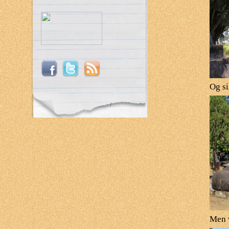
Og si
Men v