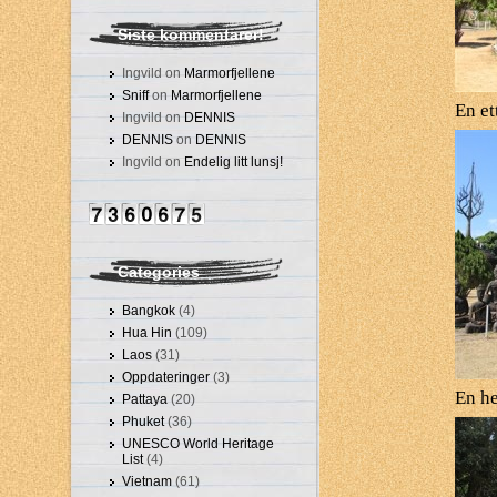
Siste kommentarer!
Ingvild on
Marmorfjellene
Sniff
on
Marmorfjellene
En et
Ingvild on
DENNIS
DENNIS
on
DENNIS
Ingvild on
Endelig litt lunsj!
Categories
Bangkok
(4)
Hua Hin
(109)
Laos
(31)
Oppdateringer
(3)
En h
Pattaya
(20)
Phuket
(36)
UNESCO World Heritage
List
(4)
Vietnam
(61)