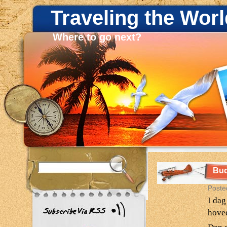
Traveling the Worl
Where to go next?
Bud
Poste
I dag
hoved