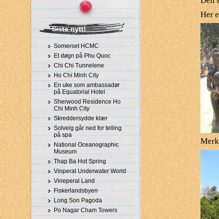
Den s
Her e
Siste nytt!
Somerset HCMC
Et døgn på Phu Quoc
Chi Chi Tunnelene
Ho Chi Minh City
En uke som ambassadør
på Equatorial Hotel
Sherwood Residence Ho
Chi Minh City
Skreddersydde klær
Solveig går ned for telling
på spa
Merk
National Oceanographic
Museum
Thap Ba Hot Spring
Vinperal Underwater World
Vineperal Land
Fiskerlandsbyen
Long Son Pagoda
Po Nagar Cham Towers