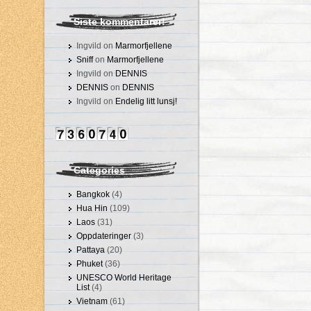
Siste kommentarer!
Ingvild on
Marmorfjellene
Sniff
on
Marmorfjellene
Ingvild on
DENNIS
DENNIS
on
DENNIS
Ingvild on
Endelig litt lunsj!
Categories
Bangkok
(4)
Hua Hin
(109)
Laos
(31)
Oppdateringer
(3)
Pattaya
(20)
Phuket
(36)
UNESCO World Heritage
List
(4)
Vietnam
(61)