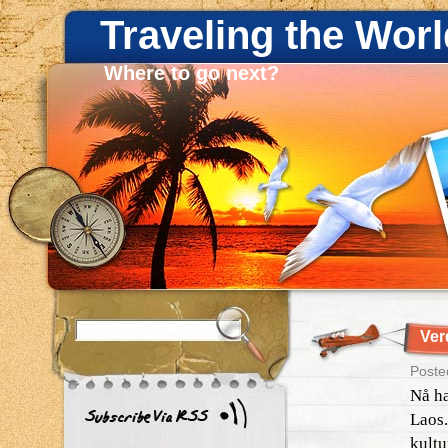
Traveling the Worl
Where to go next?
Ver
Poste
Nå ha
Laos.
kultu