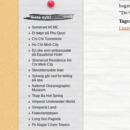
bagas
”Do’s
Siste nytt!
Tags
Somerset HCMC
Luan
Et døgn på Phu Quoc
Chi Chi Tunnelene
Ho Chi Minh City
En uke som ambassadør
på Equatorial Hotel
Sherwood Residence Ho
Chi Minh City
Skreddersydde klær
Solveig går ned for telling
på spa
National Oceanographic
Museum
Thap Ba Hot Spring
Vinperal Underwater World
Vineperal Land
Fiskerlandsbyen
Long Son Pagoda
Po Nagar Cham Towers