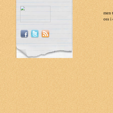
men t
oss i