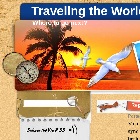
Traveling the Worl
Where to go next?
Re
Poste
Været
synd 
beste