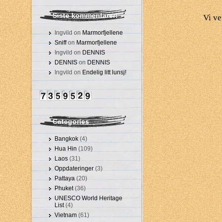
Siste kommentarer!
Vi ve
Ingvild on
Marmorfjellene
Sniff
on
Marmorfjellene
Ingvild on
DENNIS
DENNIS
on
DENNIS
Ingvild on
Endelig litt lunsj!
Categories
Bangkok
(4)
Hua Hin
(109)
Laos
(31)
Oppdateringer
(3)
Pattaya
(20)
Phuket
(36)
UNESCO World Heritage
List
(4)
Vietnam
(61)