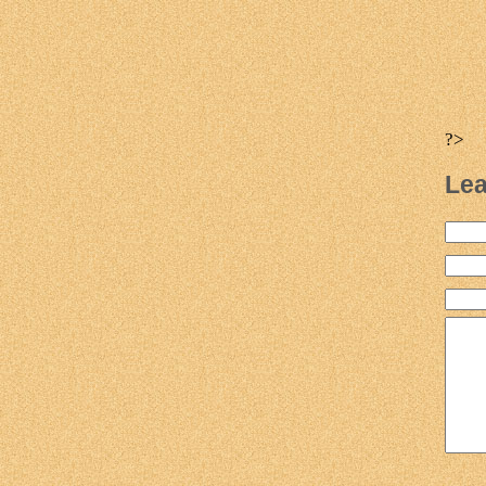
?>
Lea