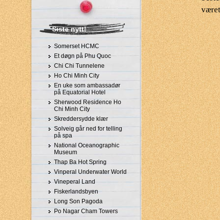
været
Siste nytt!
Somerset HCMC
Et døgn på Phu Quoc
Chi Chi Tunnelene
Ho Chi Minh City
En uke som ambassadør
på Equatorial Hotel
Sherwood Residence Ho
Chi Minh City
Skreddersydde klær
Solveig går ned for telling
på spa
National Oceanographic
Museum
Thap Ba Hot Spring
Vinperal Underwater World
Vineperal Land
Fiskerlandsbyen
Long Son Pagoda
Po Nagar Cham Towers